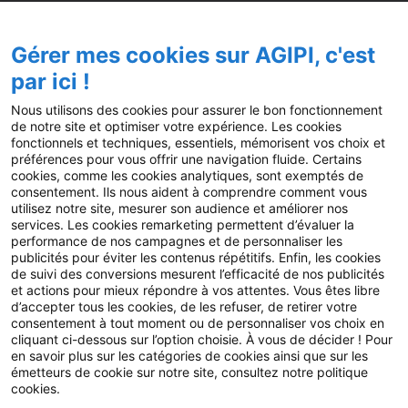
Notre accompagnement
Gérer mes cookies sur AGIPI, c'est
Actualités
par ici !
Blog
Nous utilisons des cookies pour assurer le bon fonctionnement
de notre site et optimiser votre expérience. Les cookies
Guides
fonctionnels et techniques, essentiels, mémorisent vos choix et
préférences pour vous offrir une navigation fluide. Certains
Fil AGIPI
cookies, comme les cookies analytiques, sont exemptés de
consentement. Ils nous aident à comprendre comment vous
L’actu pro de la semaine
utilisez notre site, mesurer son audience et améliorer nos
services. Les cookies remarketing permettent d’évaluer la
Presse
performance de nos campagnes et de personnaliser les
publicités pour éviter les contenus répétitifs. Enfin, les cookies
FAQ
de suivi des conversions mesurent l’efficacité de nos publicités
et actions pour mieux répondre à vos attentes. Vous êtes libre
Nos autres sites
d’accepter tous les cookies, de les refuser, de retirer votre
consentement à tout moment ou de personnaliser vos choix en
Fonds de dotation AGIPI
cliquant ci-dessous sur l’option choisie. À vous de décider ! Pour
en savoir plus sur les catégories de cookies ainsi que sur les
émetteurs de cookie sur notre site, consultez notre politique
cookies.
© 2025 AGIPI – Tous droits réservés
Mentions