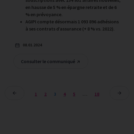
souscriptions avec 154 951 affaires nouvelles,
en hausse de 5 % en épargne retraite et de 6
% en prévoyance.
AGIPI compte désormais 1 093 896 adhésions
à ses contrats d’assurance (+ 8 % vs. 2022).
08.01.2024
Consulter le communiqué
1
2
3
4
5
…
18