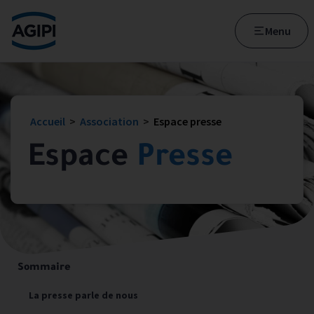
Accès au menu
Accès au contenu principal
Menu
Accueil
>
Association
>
Espace presse
Espace
Presse
Sommaire
La presse parle de nous