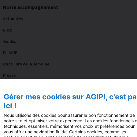
Notre accompagnement
Actualités
Blog
Guides
Fil AGIPI
L’actu pro de la semaine
Presse
FAQ
Gérer mes cookies sur AGIPI, c'est pa
Nos autres sites
ici !
Fonds de dotation AGIPI
Nous utilisons des cookies pour assurer le bon fonctionnement de
notre site et optimiser votre expérience. Les cookies fonctionnels e
techniques, essentiels, mémorisent vos choix et préférences pour
vous offrir une navigation fluide. Certains cookies, comme les
© 2025 AGIPI – Tous droits réservés
Mentions