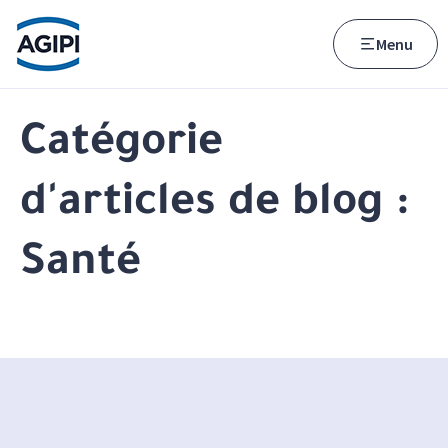
Accès au menu
Accès au contenu principal
Menu
Catégorie
d'articles de blog :
Santé