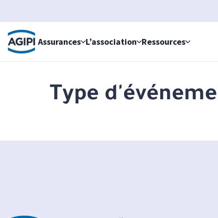
Accès au menu
Accès au contenu principal
Assurances
L’association
Ressources
Type d'événeme