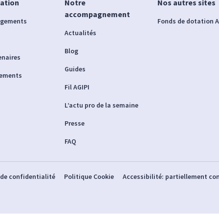
iation
Notre
Nos autres sites
accompagnement
agements
Fonds de dotation A
Actualités
Blog
enaires
Guides
nements
Fil AGIPI
L’actu pro de la semaine
Presse
FAQ
 de confidentialité
Politique Cookie
Accessibilité: partiellement c