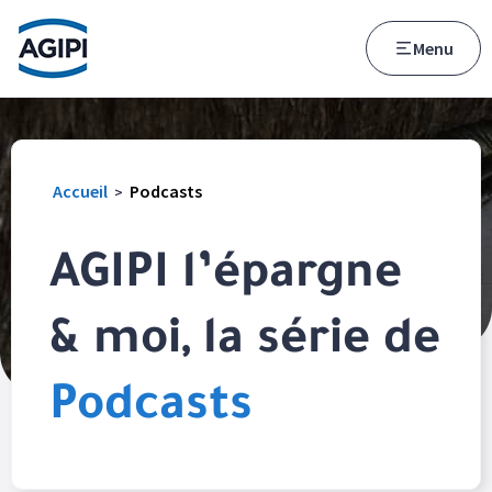
Accès au menu
Accès au contenu principal
Menu
Accueil
Podcasts
>
AGIPI l’épargne
& moi, la série de
Podcasts