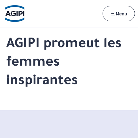
Accès au menu
Accès au contenu principal
Menu
AGIPI promeut les
femmes
inspirantes