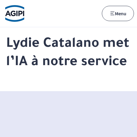
Accès au menu
Accès au contenu principal
Menu
Lydie Catalano met
l’IA à notre service