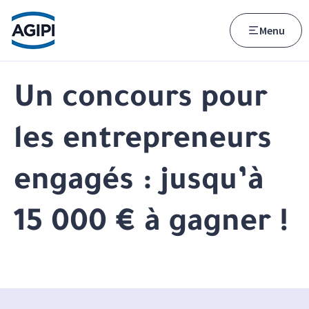
Accès au menu
Accès au contenu principal
Menu
Un concours pour
les entrepreneurs
engagés : jusqu’à
15 000 € à gagner !