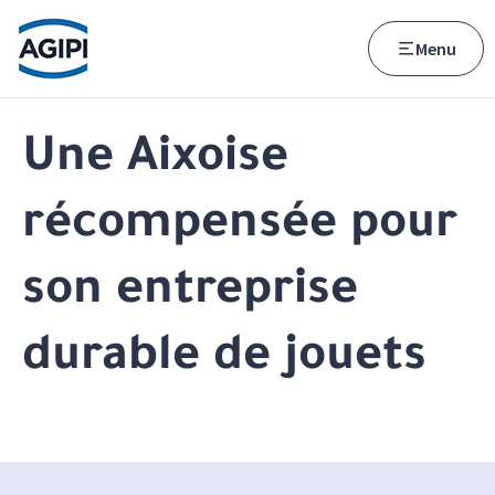
Accès au menu
Accès au contenu principal
Menu
Une Aixoise
récompensée pour
son entreprise
durable de jouets