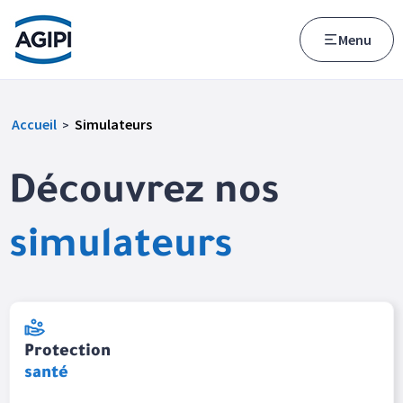
Accès au menu
Accès au contenu principal
Menu
Accueil
Simulateurs
>
Découvrez nos
simulateurs
Protection
santé