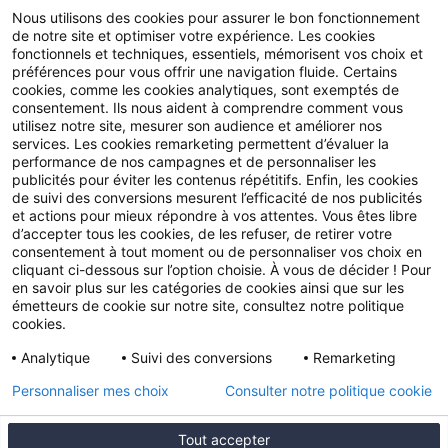
Blog
Nous utilisons des cookies pour assurer le bon fonctionnement
de notre site et optimiser votre expérience. Les cookies
Guides
fonctionnels et techniques, essentiels, mémorisent vos choix et
préférences pour vous offrir une navigation fluide. Certains
Fil AGIPI
cookies, comme les cookies analytiques, sont exemptés de
consentement. Ils nous aident à comprendre comment vous
L’actu pro de la semaine
utilisez notre site, mesurer son audience et améliorer nos
services. Les cookies remarketing permettent d’évaluer la
Presse
performance de nos campagnes et de personnaliser les
publicités pour éviter les contenus répétitifs. Enfin, les cookies
FAQ
de suivi des conversions mesurent l’efficacité de nos publicités
et actions pour mieux répondre à vos attentes. Vous êtes libre
d’accepter tous les cookies, de les refuser, de retirer votre
Nos autres sites
consentement à tout moment ou de personnaliser vos choix en
cliquant ci-dessous sur l’option choisie. À vous de décider ! Pour
Fonds de dotation AGIPI
en savoir plus sur les catégories de cookies ainsi que sur les
émetteurs de cookie sur notre site, consultez notre politique
cookies.
© 2025 AGIPI – Tous droits réservés
Mentions
Analytique
Suivi des conversions
Remarketing
légales
Politiques de confidentialité
Politique
Personnaliser mes choix
Consulter notre politique cookie
Cookie
Accessibilité: partiellement conforme
Plan du
Tout accepter