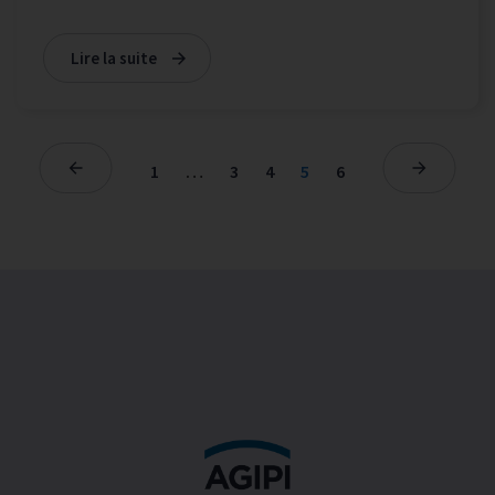
Lire la suite
1
…
3
4
5
6