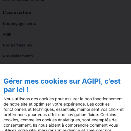
L'association
Nos engagements
AGIPI
Nos partenaires
Nos événements
Notre accompagnement
Gérer mes cookies sur AGIPI, c'est
Actualités
par ici !
Blog
Nous utilisons des cookies pour assurer le bon fonctionnement
de notre site et optimiser votre expérience. Les cookies
Guides
fonctionnels et techniques, essentiels, mémorisent vos choix et
préférences pour vous offrir une navigation fluide. Certains
Fil AGIPI
cookies, comme les cookies analytiques, sont exemptés de
consentement. Ils nous aident à comprendre comment vous
L’actu pro de la semaine
utilisez notre site, mesurer son audience et améliorer nos