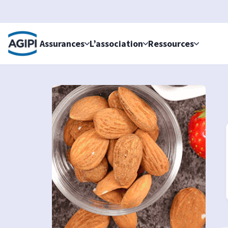
Accès au menu
Accès au contenu principal
Assurances
L’association
Ressources