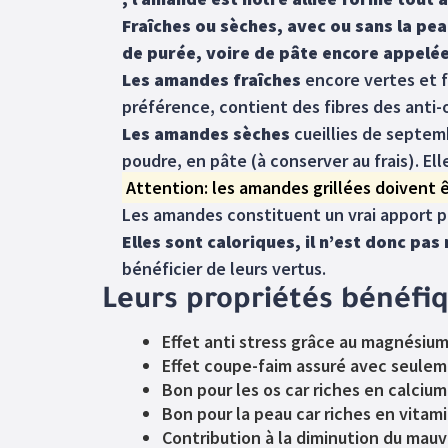
Fraîches ou sèches, avec ou sans la pe
de purée, voire de pâte encore appelée 
Les amandes fraîches
encore vertes et f
préférence, contient des fibres des anti-
Les amandes sèches
cueillies de septem
poudre, en pâte (à conserver au frais). El
Attention: les amandes grillées doivent êt
Les amandes constituent un vrai apport pr
Elles sont caloriques, il n’est donc p
bénéficier de leurs vertus.
Leurs propriétés bénéfi
Effet anti stress grâce au magnésiu
Effet coupe-faim assuré avec seule
Bon pour les os car riches en calcium
Bon pour la peau car riches en vitam
Contribution à la diminution du mauv