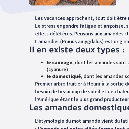
Les vacances approchent, tout doit être r
Le stress engendre fatigue et angoisse, s
effets délétères. Pensons aux amandes : l
L’amandier (Prunus amygdalus) est origina
Il en existe deux types :
le sauvage
, dont les amandes sont 
(cyanure)
le domestiqué
, dont les amandes s
Premier arbre fruitier à fleurir à la sortie d
besoin de beaucoup de soleil et de chaleur
l’Amérique étant le plus grand producteu
Les amandes domestiqu
L’étymologie du mot amande vient du lati
; l’amande est notre alliée forme tout 