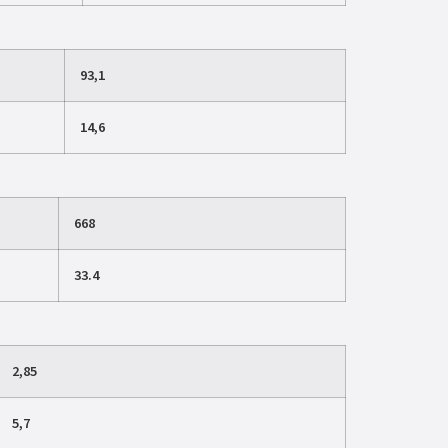
93,1
14,6
668
33.4
2,85
5,7