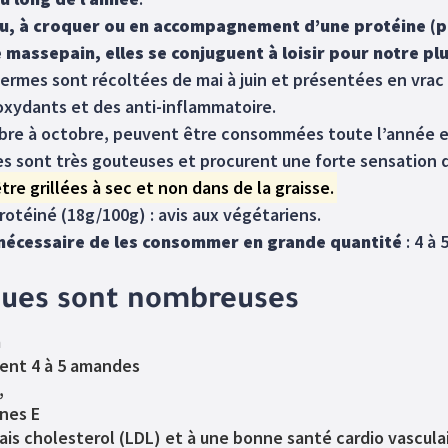
au, à croquer ou en accompagnement d’une protéine (po
massepain, elles se conjuguent à loisir pour notre plus
ermes sont récoltées de mai à juin et présentées en vrac s
oxydants et des anti-inflammatoire.
bre à octobre, peuvent être consommées toute l’année ent
les sont très gouteuses et procurent une forte sensation 
re grillées à sec et non dans de la graisse.
otéiné (18g/100g) : avis aux végétariens.
as nécessaire de les consommer en grande quantité
: 4 à
ques sont nombreuses
m
ment 4 à 5 amandes
,
ines E
ais cholesterol (LDL) et à une bonne santé cardio vascula