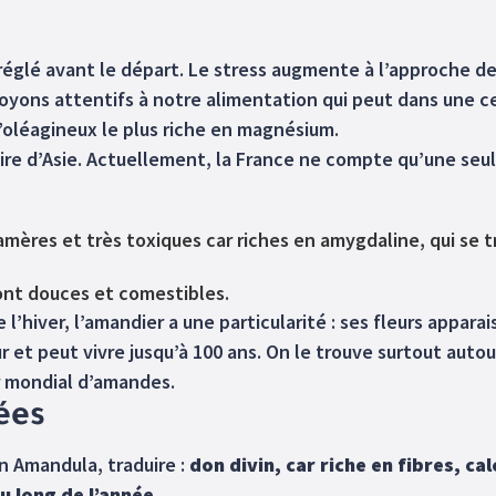
églé avant le départ. Le stress augmente à l’approche de
oyons attentifs à notre alimentation qui peut dans une ce
’oléagineux le plus riche en magnésium.
ire d’Asie. Actuellement, la France ne compte qu’une seul
amères et très toxiques car riches en amygdaline, qui se
ont douces et comestibles.
e l’hiver, l’amandier a une particularité : ses fleurs apparais
 et peut vivre jusqu’à 100 ans. On le trouve surtout autou
r mondial d’amandes.
ées
n Amandula, traduire :
don divin, car riche en fibres, ca
au long de l’année
.