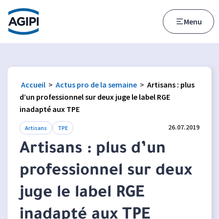
Accès au menu
Accès au contenu principal
Menu
Accueil
>
Actus pro de la semaine
>
Artisans : plus
d’un professionnel sur deux juge le label RGE
inadapté aux TPE
26.07.2019
Artisans
TPE
Artisans : plus d’un
professionnel sur deux
juge le label RGE
inadapté aux TPE