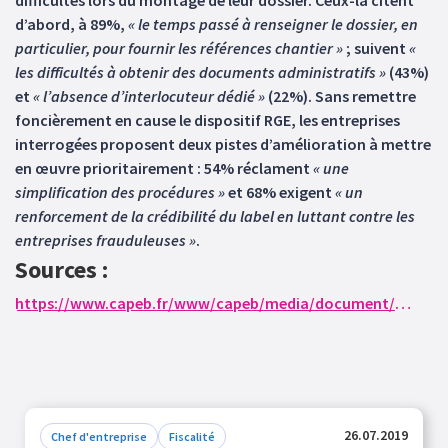
difficultés lors du montage de leur dossier. Ceux-là citent
d’abord, à 89%,
« le temps passé à renseigner le dossier, en
particulier, pour fournir les références chantier »
; suivent
«
les difficultés à obtenir des documents administratifs »
(43%)
et
« l’absence d’interlocuteur dédié »
(22%). Sans remettre
foncièrement en cause le dispositif RGE, les entreprises
interrogées proposent deux pistes d’amélioration à mettre
en œuvre prioritairement : 54% réclament
« une
simplification des procédures »
et 68% exigent
« un
renforcement de la crédibilité du label en luttant contre les
entreprises frauduleuses »
.
Sources :
https://www.capeb.fr/www/capeb/media/document/communique-capeb-etude-rge-9-juillet-2019-version-definitive.pdf
26.07.2019
Chef d'entreprise
Fiscalité