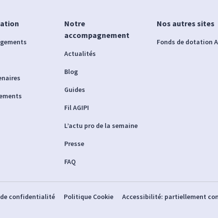
iation
Notre
Nos autres sites
accompagnement
agements
Fonds de dotation A
Actualités
Blog
enaires
Guides
nements
Fil AGIPI
L’actu pro de la semaine
Presse
FAQ
 de confidentialité
Politique Cookie
Accessibilité: partiellement c