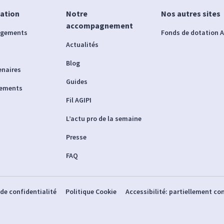
iation
Notre
Nos autres sites
accompagnement
agements
Fonds de dotation A
Actualités
Blog
enaires
Guides
nements
Fil AGIPI
L’actu pro de la semaine
Presse
FAQ
 de confidentialité
Politique Cookie
Accessibilité: partiellement c