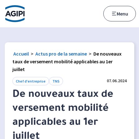
Accès au menu
Accès au contenu principal
Menu
Accueil
>
Actus pro de la semaine
>
De nouveaux
taux de versement mobilité applicables au 1er
juillet
07.06.2024
Chef d'entreprise
TNS
De nouveaux taux de
versement mobilité
applicables au 1er
juillet