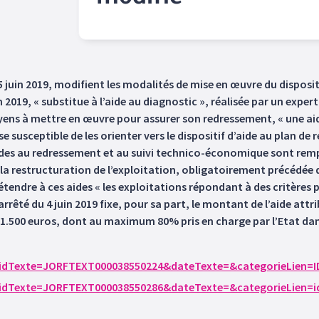
modifié
5 juin 2019, modifient les modalités de mise en œuvre du disposit
n 2019, « substitue à l’aide au diagnostic », réalisée par un expert 
oyens à mettre en œuvre pour assurer son redressement, « une aid
e susceptible de les orienter vers le dispositif d’aide au plan de 
 aides au redressement et au suivi technico-économique sont rempl
la restructuration de l’exploitation, obligatoirement précédée d’
endre à ces aides « les exploitations répondant à des critères p
arrêté du 4 juin 2019 fixe, pour sa part, le montant de l’aide attri
1.500 euros, dont au maximum 80% pris en charge par l’Etat dans
o?cidTexte=JORFTEXT000038550224&dateTexte=&categorieLien=I
o?cidTexte=JORFTEXT000038550286&dateTexte=&categorieLien=i