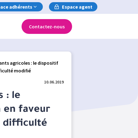
ace adhérents
Espace agent
Contactez-nous
ants agricoles : le dispositif
ficulté modifié
10.06.2019
 : le
n en faveur
 difficulté