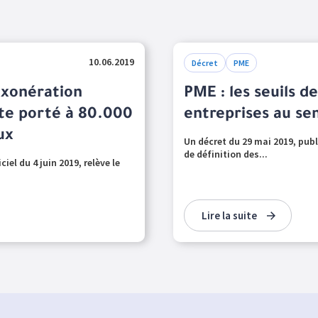
10.06.2019
Décret
PME
’exonération
PME : les seuils 
ite porté à 80.000
entreprises au se
ux
Un décret du 29 mai 2019, publi
de définition des...
iel du 4 juin 2019, relève le
Lire la suite