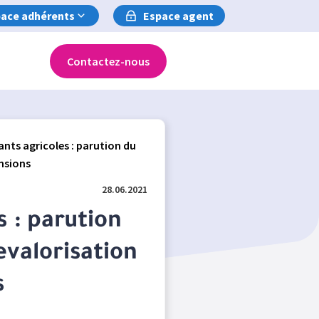
ace adhérents
Espace agent
Contactez-nous
ants agricoles : parution du
ensions
28.06.2021
s : parution
evalorisation
s