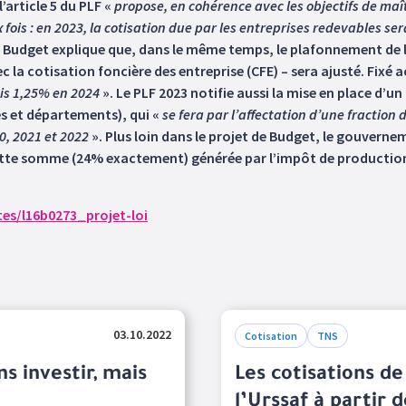
’article 5 du PLF «
propose, en cohérence avec les objectifs de maî
fois : en 2023, la cotisation due par les entreprises redevables ser
e Budget explique que, dans le même temps, le plafonnement de 
la cotisation foncière des entreprise (CFE) – sera ajusté. Fixé 
uis 1,25% en 2024
». Le PLF 2023 notifie aussi la mise en place d
es et départements), qui «
se fera par l’affectation d’une fraction d
0, 2021 et 2022
». Plus loin dans le projet de Budget, le gouverne
cette somme (24% exactement) générée par l’impôt de production a
es/l16b0273_projet-loi
03.10.2022
Cotisation
TNS
s investir, mais
Les cotisations de
l’Urssaf à partir 