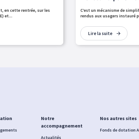
 en cette rentrée, sur les
C’est un mécanisme de simplifi
) et...
rendus aux usagers instauré par
Lire la suite
iation
Notre
Nos autres sites
accompagnement
agements
Fonds de dotation A
Actualités