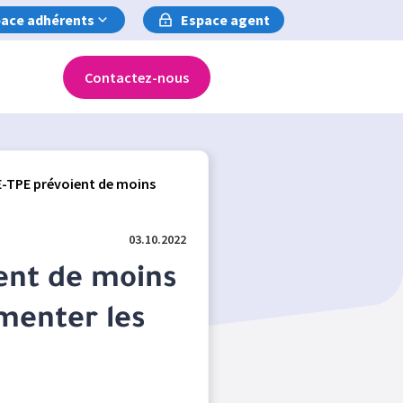
ace adhérents
Espace agent
Contactez-nous
E-TPE prévoient de moins
03.10.2022
ent de moins
gmenter les