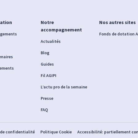
iation
Notre
Nos autres sites
accompagnement
agements
Fonds de dotation A
Actualités
Blog
enaires
Guides
nements
Fil AGIPI
L’actu pro de la semaine
Presse
FAQ
 de confidentialité
Politique Cookie
Accessibilité: partiellement c