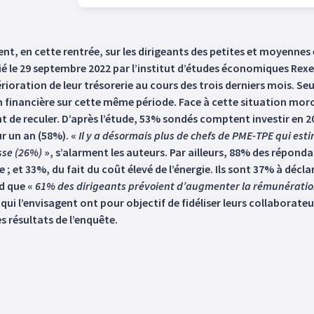
t, en cette rentrée, sur les dirigeants des petites et moyennes e
ié le 29 septembre 2022 par l’institut d’études économiques Rexec
oration de leur trésorerie au cours des trois derniers mois. Se
 financière sur cette même période. Face à cette situation moros
nt de reculer. D’après l’étude, 53% sondés comptent investir en 
r un an (58%). «
Il y a désormais plus de chefs de PME-TPE qui es
sse (26%)
», s’alarment les auteurs. Par ailleurs, 88% des réponda
 et 33%, du fait du coût élevé de l’énergie. Ils sont 37% à déclar
d que «
61% des dirigeants prévoient d’augmenter la rémunération
x qui l’envisagent ont pour objectif de fidéliser leurs collaborat
s résultats de l’enquête.