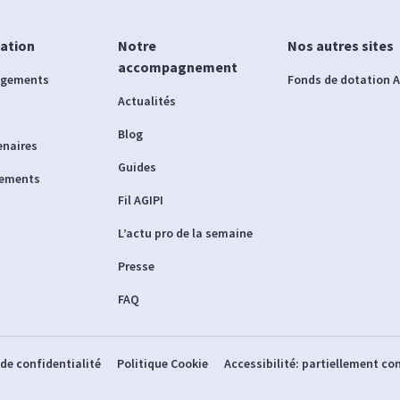
iation
Notre
Nos autres sites
accompagnement
agements
Fonds de dotation A
Actualités
Blog
enaires
Guides
nements
Fil AGIPI
L’actu pro de la semaine
Presse
FAQ
 de confidentialité
Politique Cookie
Accessibilité: partiellement c