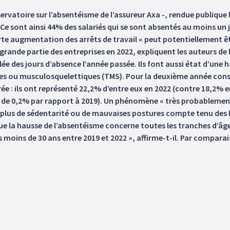
ervatoire sur l’absentéisme de l’assureur Axa -, rendue publique 
. Ce sont ainsi 44% des salariés qui se sont absentés au moins un 
rte augmentation des arrêts de travail « peut potentiellement êt
grande partie des entreprises en 2022, expliquent les auteurs de l
olée des jours d’absence l’année passée. Ils font aussi état d’un
 ou musculosquelettiques (TMS). Pour la deuxième année consé
ée : ils ont représenté 22,2% d’entre eux en 2022 (contre 18,2% en
de 0,2% par rapport à 2019). Un phénomène « très probablement li
s plus de sédentarité ou de mauvaises postures compte tenu des h
e la hausse de l’absentéisme concerne toutes les tranches d’âge, e
 moins de 30 ans entre 2019 et 2022 », affirme-t-il. Par comparai