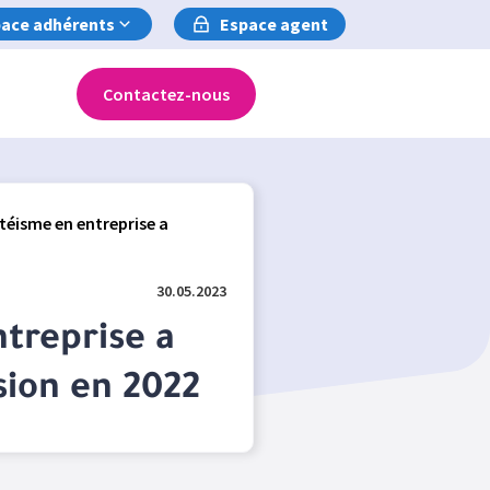
ace adhérents
Espace agent
Contactez-nous
téisme en entreprise a
30.05.2023
treprise a
sion en 2022