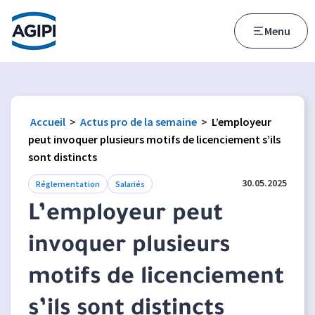
Accès au menu
Accès au contenu principal
Menu
Accueil
>
Actus pro de la semaine
>
L’employeur
peut invoquer plusieurs motifs de licenciement s’ils
sont distincts
30.05.2025
Réglementation
Salariés
L’employeur peut
invoquer plusieurs
motifs de licenciement
s’ils sont distincts