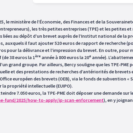
5, le ministère de l’Économie, des Finances et de la Souveraineté
trepreneurs), les très petites entreprises (TPE) et les petites e
iées au dépôt d’un brevet auprès de l’Institut national de la prop
s, auxquels il faut ajouter 520 euros de rapport de recherche (p
os pour la délivrance et l’impression du brevet. En outre, pour mai
ère
e
 (de 38 euros la 1
année à 800 euros la 20
année). L’abattemen
le d’un grand groupe. Par ailleurs, Bercy souligne que les TPE-PM
uelle et des prestations de recherches d’antériorités de brevets ef
’Office européen des brevets (OEB), via le fonds de subvention 
la propriété intellectuelle (EUIPO).
teindre 7.050 euros, la TPE-PME doit déposer une demande sur le 
me-fund/2025/how-to-apply/ip-scan-enforcement
), en y joigna