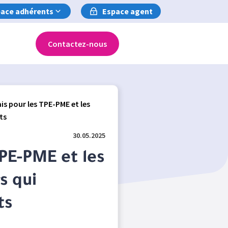
ace adhérents
Espace agent
Contactez-nous
is pour les TPE-PME et les
ts
30.05.2025
TPE-PME et les
s qui
ts