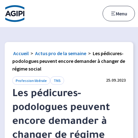
Accès au menu
Accès au contenu principal
Menu
Accueil
>
Actus pro de la semaine
>
Les pédicures-
podologues peuvent encore demander à changer de
régime social
25.09.2023
Profession libérale
TNS
Les pédicures-
podologues peuvent
encore demander à
changer de régime