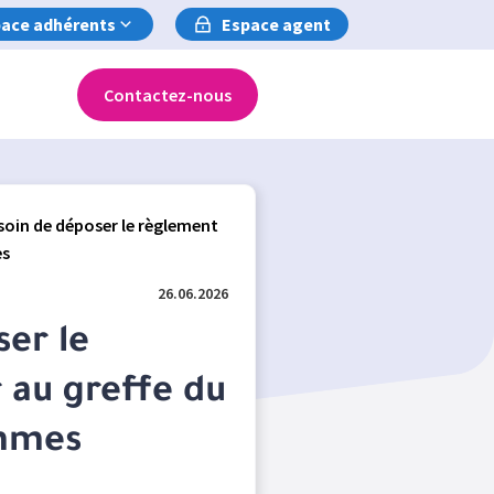
ace adhérents
Espace agent
Contactez-nous
soin de déposer le règlement
es
26.06.2026
ser le
 au greffe du
ommes