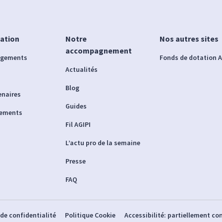
iation
Notre
Nos autres sites
accompagnement
agements
Fonds de dotation A
Actualités
Blog
enaires
Guides
nements
Fil AGIPI
L’actu pro de la semaine
Presse
FAQ
 de confidentialité
Politique Cookie
Accessibilité: partiellement c