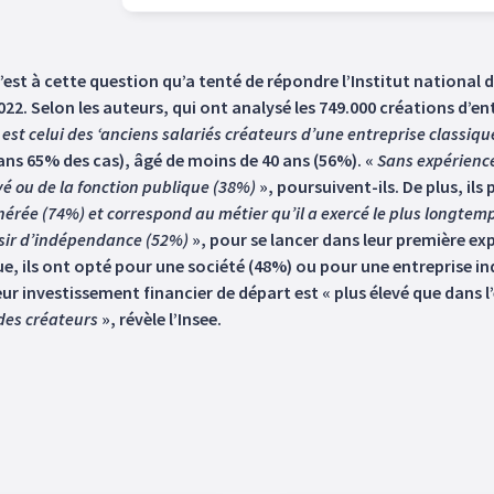
 C’est à cette question qu’a tenté de répondre l’Institut national
022. Selon les auteurs, qui ont analysé les 749.000 créations d’en
nt est celui des ‘anciens salariés créateurs d’une entreprise classi
ns 65% des cas), âgé de moins de 40 ans (56%). «
Sans expérience
vé ou de la fonction publique (38%)
», poursuivent-ils. De plus, ils
nérée (74%) et correspond au métier qu’il a exercé le plus longtem
ésir d’indépendance (52%)
», pour se lancer dans leur première ex
e, ils ont opté pour une société (48%) ou pour une entreprise ind
 investissement financier de départ est « plus élevé que dans l’
 des créateurs
», révèle l’Insee.