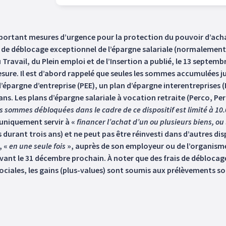
 portant mesures d’urgence pour la protection du pouvoir d’achat
f de déblocage exceptionnel de l’épargne salariale (normalement 
ravail, du Plein emploi et de l’Insertion a publié, le 13 septembr
esure. Il est d’abord rappelé que seules les sommes accumulées jus
d’épargne d’entreprise (PEE), un plan d’épargne interentreprises 
ans. Les plans d’épargne salariale à vocation retraite (Perco, Per
 sommes débloquées dans le cadre de ce dispositif est limité à 10.
it uniquement servir à «
financer l’achat d’un ou plusieurs biens, ou
s durant trois ans) et ne peut pas être réinvesti dans d’autres di
, «
en une seule fois
», auprès de son employeur ou de l’organisme 
vant le 31 décembre prochain. À noter que des frais de déblocag
ociales, les gains (plus-values) sont soumis aux prélèvements s