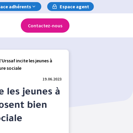
ace adhérents
Espace agent
Contactez-nous
’Urssaf incite les jeunes à
ure sociale
19.06.2023
e les jeunes à
posent bien
ciale