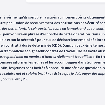
ver à vérifier qu’ils sont bien assurés au moment où ils obtiennent
 par l’Union de recouvrement des cotisations de Sécurité sociale
rdes des enfants le soir après les cours ou le week-end ou tu vien
», peut-on lire en phrase d’accroche de cette opération. Dans un
ale et sur la nécessité pour eux de déclarer leur emploi dès lors
 en contrat à durée déterminée (CDD). Dans un deuxième temps, l’
d’embauche et signe leur contrat de travail. Elle les invite aussi 
orrespond bien au nombre d’heures réellement travaillées
». En tr
nsées informer les jeunes et les accompagner dans leur premier 
Enfin, les jeunes sont invités à parcourir une série de question
re salaire net et salaire brut ?
», «
Est-ce que je dois payer des imp
, bourse, etc.) ?
».