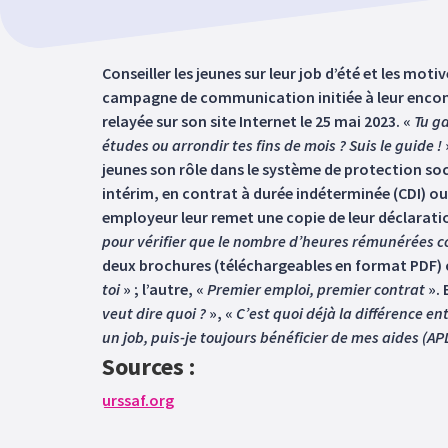
Conseiller les jeunes sur leur job d’été et les moti
campagne de communication initiée à leur encontre
relayée sur son site Internet le 25 mai 2023. «
Tu ga
études ou arrondir tes fins de mois ? Suis le guide !
jeunes son rôle dans le système de protection soci
intérim, en contrat à durée indéterminée (CDI) ou
employeur leur remet une copie de leur déclaration 
pour vérifier que le nombre d’heures rémunérées c
deux brochures (téléchargeables en format PDF) ce
toi
» ; l’autre, «
Premier emploi, premier contrat
». 
veut dire quoi ?
», «
C’est quoi déjà la différence ent
un job, puis-je toujours bénéficier de mes aides (APL
Sources :
urssaf.org