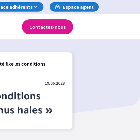
ace adhérents
Espace agent
Contactez-nous
té fixe les conditions
19.06.2023
onditions
onus haies »