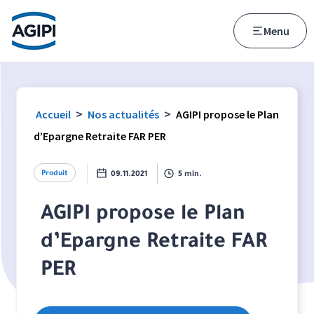
Accès au menu
Accès au contenu principal
Menu
>
>
Accueil
Nos actualités
AGIPI propose le Plan
d’Epargne Retraite FAR PER
Produit
09.11.2021
5 min.
AGIPI propose le Plan
d’Epargne Retraite FAR
PER