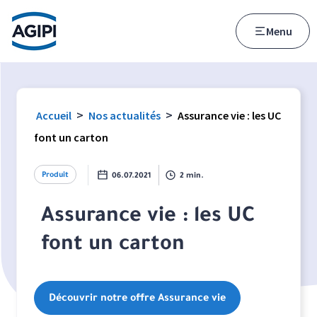
Accès au menu
Accès au contenu principal
Menu
>
>
Accueil
Nos actualités
Assurance vie : les UC
font un carton
Produit
06.07.2021
2 min.
Assurance vie : les UC
font un carton
Découvrir notre offre Assurance vie