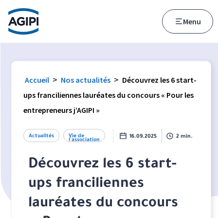
Accès au menu
Accès au contenu principal
Menu
>
>
Accueil
Nos actualités
Découvrez les 6 start-
ups franciliennes lauréates du concours « Pour les
entrepreneurs j’AGIPI »
Actualités
Vie de
16.09.2025
2 min.
l'association
Découvrez les 6 start-
ups franciliennes
lauréates du concours