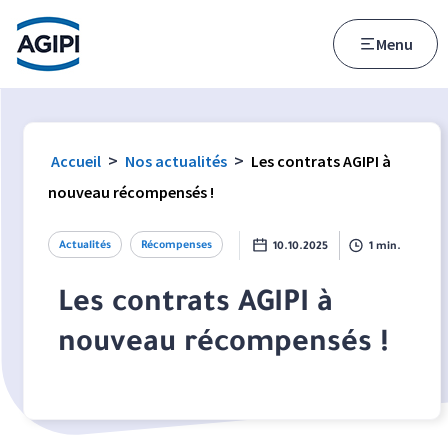
Accès au menu
Accès au contenu principal
Menu
>
>
Accueil
Nos actualités
Les contrats AGIPI à
nouveau récompensés !
Actualités
Récompenses
10.10.2025
1 min.
Les contrats AGIPI à
nouveau récompensés !