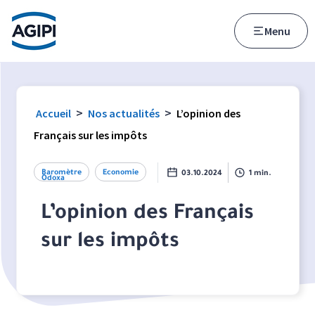
Accès au menu
Accès au contenu principal
Menu
>
>
Accueil
Nos actualités
L’opinion des
Français sur les impôts
Baromètre
Economie
03.10.2024
1 min.
Odoxa
L’opinion des Français
sur les impôts