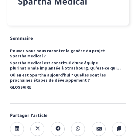
Spartha Medical
Sommaire
Pouvez-vous nous raconter la genèse du projet
Spartha Medical ?
Spartha Medical est constitué d’une équipe
plurinationale implantée à Strasbourg. Qu'est-ce qui
motive ce choix et comment cette configuration
Où en est Spartha aujourd'hui ? Quelles sont les
influe-t-elle sur votre capacité d'innovation ?
prochaines étapes de développement ?
GLOSSAIRE
Partager l'article