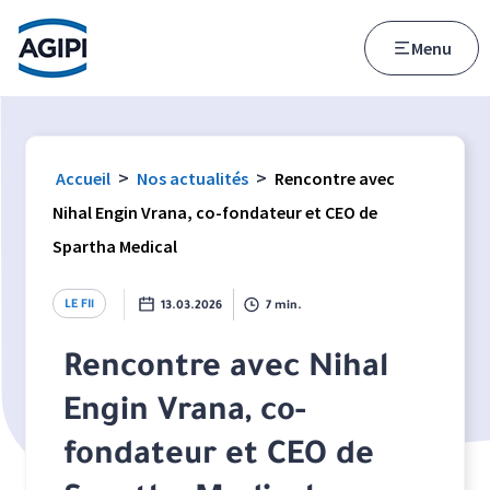
Accès au menu
Accès au contenu principal
Menu
>
>
Accueil
Nos actualités
Rencontre avec
Nihal Engin Vrana, co-fondateur et CEO de
Spartha Medical
LE FIl
13.03.2026
7 min.
Rencontre avec Nihal
Engin Vrana, co-
fondateur et CEO de