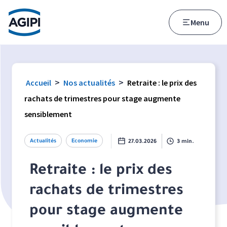
Accès au menu
Accès au contenu principal
Menu
>
>
Accueil
Nos actualités
Retraite : le prix des
rachats de trimestres pour stage augmente
sensiblement
Actualités
Economie
27.03.2026
3 min.
Retraite : le prix des
rachats de trimestres
pour stage augmente