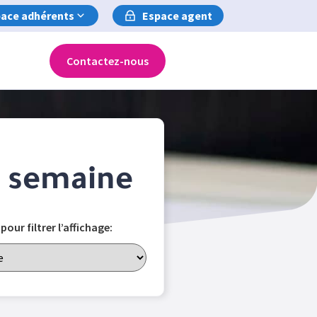
ace adhérents
Espace agent
Contactez-nous
a semaine
ur filtrer l’affichage: