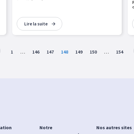
o
Lire la suite
1
…
146
147
148
149
150
…
154
iation
Notre
Nos autres sites