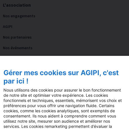
L'association
Nos engagements
AGIPI
Nos partenaires
Nos événements
Notre accompagnement
Gérer mes cookies sur AGIPI, c'est
Actualités
par ici !
Blog
Nous utilisons des cookies pour assurer le bon fonctionnement
de notre site et optimiser votre expérience. Les cookies
Guides
fonctionnels et techniques, essentiels, mémorisent vos choix et
préférences pour vous offrir une navigation fluide. Certains
Fil AGIPI
cookies, comme les cookies analytiques, sont exemptés de
consentement. Ils nous aident à comprendre comment vous
L’actu pro de la semaine
utilisez notre site, mesurer son audience et améliorer nos
services. Les cookies remarketing permettent d’évaluer la