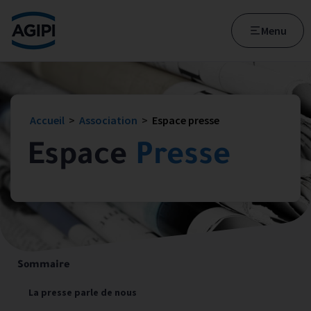
Accès au menu
Accès au contenu principal
Menu
Accueil
>
Association
>
Espace presse
Espace
Presse
Sommaire
La presse parle de nous