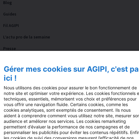
Blog
Guides
Fil AGIPI
L’actu pro de la semaine
Presse
FAQ
Gérer mes cookies sur AGIPI, c'est pa
Nos autres sites
ici !
Fonds de dotation AGIPI
Nous utilisons des cookies pour assurer le bon fonctionnement de
notre site et optimiser votre expérience. Les cookies fonctionnels e
techniques, essentiels, mémorisent vos choix et préférences pour
vous offrir une navigation fluide. Certains cookies, comme les
© 2025 AGIPI – Tous droits réservés
Mentions
cookies analytiques, sont exemptés de consentement. Ils nous
aident à comprendre comment vous utilisez notre site, mesurer so
légales
Politiques de confidentialité
Politique
audience et améliorer nos services. Les cookies remarketing
permettent d’évaluer la performance de nos campagnes et de
Cookie
Accessibilité: partiellement conforme
Plan du
personnaliser les publicités pour éviter les contenus répétitifs. Enfi
les cookies de suivi des conversions mesurent l’efficacité de nos