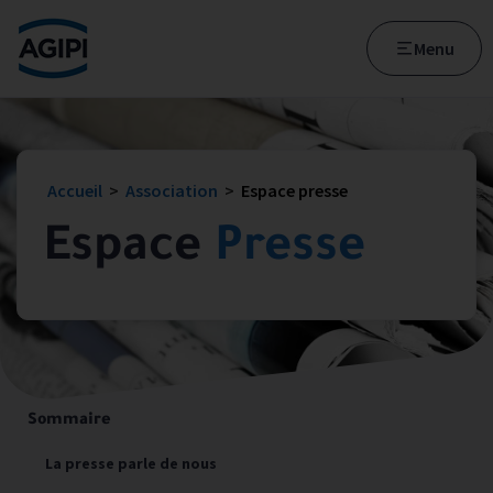
Accès au menu
Accès au contenu principal
Menu
Accueil
>
Association
>
Espace presse
Espace
Presse
Sommaire
La presse parle de nous