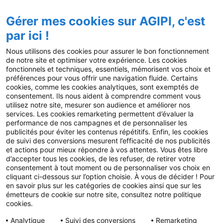
Notre accompagnement
Gérer mes cookies sur AGIPI, c'est
Actualités
par ici !
Blog
Nous utilisons des cookies pour assurer le bon fonctionnement
de notre site et optimiser votre expérience. Les cookies
Guides
fonctionnels et techniques, essentiels, mémorisent vos choix et
préférences pour vous offrir une navigation fluide. Certains
Fil AGIPI
cookies, comme les cookies analytiques, sont exemptés de
consentement. Ils nous aident à comprendre comment vous
L’actu pro de la semaine
utilisez notre site, mesurer son audience et améliorer nos
services. Les cookies remarketing permettent d’évaluer la
Presse
performance de nos campagnes et de personnaliser les
publicités pour éviter les contenus répétitifs. Enfin, les cookies
FAQ
de suivi des conversions mesurent l’efficacité de nos publicités
et actions pour mieux répondre à vos attentes. Vous êtes libre
d’accepter tous les cookies, de les refuser, de retirer votre
Nos autres sites
consentement à tout moment ou de personnaliser vos choix en
cliquant ci-dessous sur l’option choisie. À vous de décider ! Pour
Fonds de dotation AGIPI
en savoir plus sur les catégories de cookies ainsi que sur les
émetteurs de cookie sur notre site, consultez notre politique
cookies.
© 2025 AGIPI – Tous droits réservés
Mentions
Analytique
Suivi des conversions
Remarketing