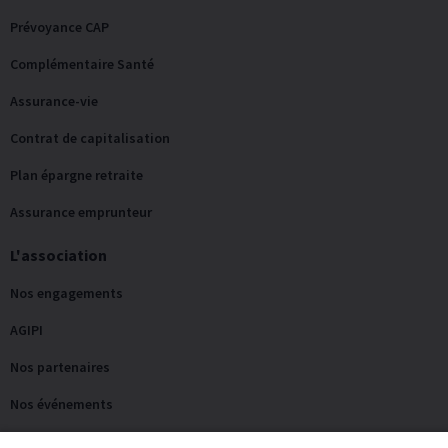
Prévoyance CAP
Complémentaire Santé
Assurance-vie
Contrat de capitalisation
Plan épargne retraite
Assurance emprunteur
L'association
Nos engagements
AGIPI
Nos partenaires
Nos événements