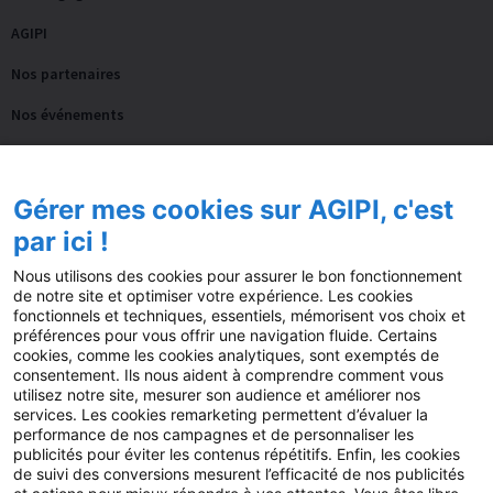
AGIPI
Nos partenaires
Nos événements
Notre accompagnement
Gérer mes cookies sur AGIPI, c'est
Actualités
par ici !
Blog
Nous utilisons des cookies pour assurer le bon fonctionnement
de notre site et optimiser votre expérience. Les cookies
Guides
fonctionnels et techniques, essentiels, mémorisent vos choix et
préférences pour vous offrir une navigation fluide. Certains
Fil AGIPI
cookies, comme les cookies analytiques, sont exemptés de
consentement. Ils nous aident à comprendre comment vous
L’actu pro de la semaine
utilisez notre site, mesurer son audience et améliorer nos
services. Les cookies remarketing permettent d’évaluer la
Presse
performance de nos campagnes et de personnaliser les
publicités pour éviter les contenus répétitifs. Enfin, les cookies
de suivi des conversions mesurent l’efficacité de nos publicités
FAQ