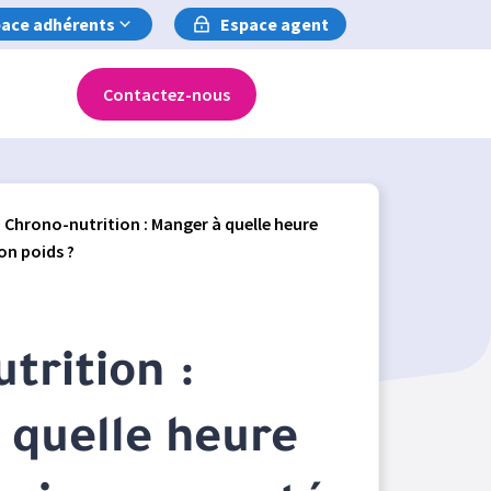
ace adhérents
Espace agent
Contactez-nous
Chrono-nutrition : Manger à quelle heure
on poids ?
trition :
 quelle heure