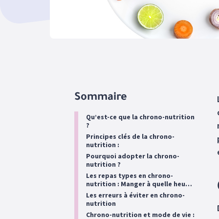
Sommaire
Qu’est-ce que la chrono-nutrition
?
Principes clés de la chrono-
nutrition :
Pourquoi adopter la chrono-
nutrition ?
Les repas types en chrono-
nutrition : Manger à quelle heure
?
Les erreurs à éviter en chrono-
nutrition
Chrono-nutrition et mode de vie :