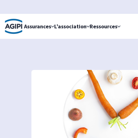
Accès au menu
Accès au contenu principal
Assurances
L’association
Ressources