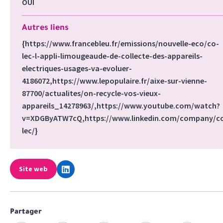
OUI
Autres liens
{https://www.francebleu.fr/emissions/nouvelle-eco/co-
lec-l-appli-limougeaude-de-collecte-des-appareils-
electriques-usages-va-evoluer-
4186072,https://www.lepopulaire.fr/aixe-sur-vienne-
87700/actualites/on-recycle-vos-vieux-
appareils_14278963/,https://www.youtube.com/watch?
v=XDGByATW7cQ,https://www.linkedin.com/company/c
lec/}
Site web
Partager