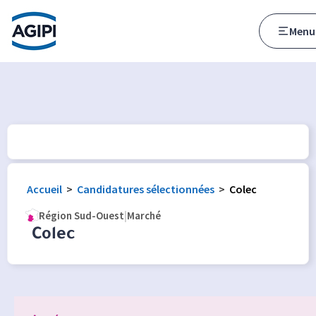
Accès au menu
Accès au contenu principal
Menu
Accueil
>
Candidatures sélectionnées
>
Colec
Région Sud-Ouest
|
Marché
Colec