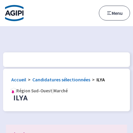
Accès au menu
Accès au contenu principal
Menu
Accueil
>
Candidatures sélectionnées
>
ILYA
Région Sud-Ouest
|
Marché
ILYA