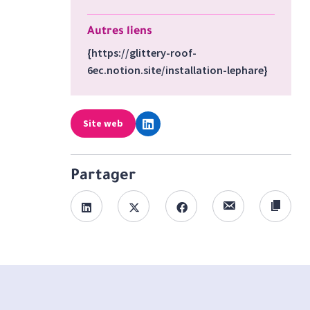
Autres liens
{https://glittery-roof-
6ec.notion.site/installation-lephare}
Site web
Partager