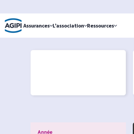
Accès au menu
Accès au contenu principal
Assurances
L’association
Ressources
Année