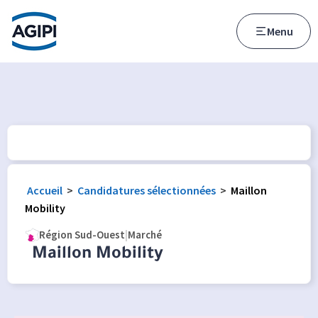
Accès au menu
Accès au contenu principal
Menu
Accueil
>
Candidatures sélectionnées
>
Maillon
Mobility
Région Sud-Ouest
|
Marché
Maillon Mobility