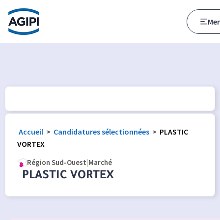
Accès au menu
Accès au contenu principal
Me
Accueil
>
Candidatures sélectionnées
>
PLASTIC
VORTEX
Région Sud-Ouest
|
Marché
PLASTIC VORTEX