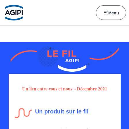
Accès au menu
Accès au contenu principal
Menu
Un lien entre vous et nous ~ Décembre 2021
Un produit sur le fil