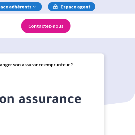
ace adhérents
Espace agent
Contactez-nous
nger son assurance emprunteur ?
on assurance